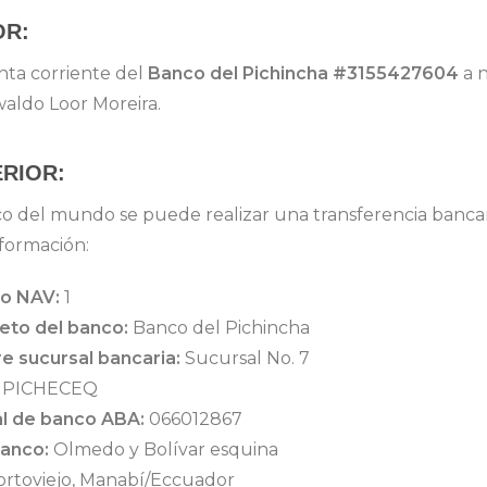
OR:
nta corriente del
Banco del Pichincha #3155427604
a 
aldo Loor Moreira.
ERIOR:
o del mundo se puede realizar una transferencia banca
información:
io NAV:
1
to del banco:
Banco del Pichincha
 sucursal bancaria:
Sucursal No. 7
PICHECEQ
al de banco ABA:
066012867
Banco:
Olmedo y Bolívar esquina
rtoviejo, Manabí/Eccuador