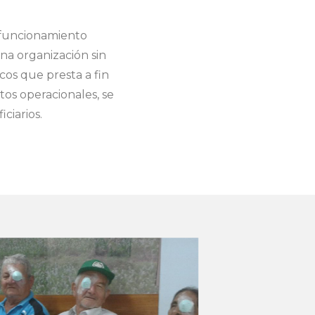
l funcionamiento
na organización sin
icos que presta a fin
tos operacionales, se
iciarios.