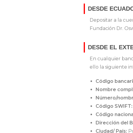
DESDE ECUAD
Depositar a la cue
Fundación Dr. Osw
DESDE EL EXT
En cualquier banc
ello la siguiente 
Código bancar
Nombre comple
Número/nombre
Código SWIFT:
Código nacion
Dirección del 
Ciudad/ País:
Po